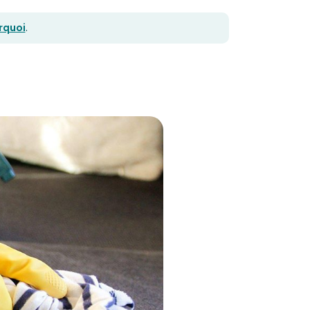
urquoi
.