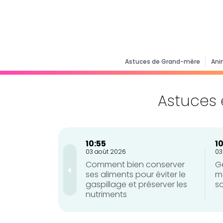
Astuces de Grand-mère
Ani
Astuces 
10:55
1
03 août 2026
03
 pour renforcer
Comment bien conserver
Ge
ses aliments pour éviter le
m
gaspillage et préserver les
so
nutriments