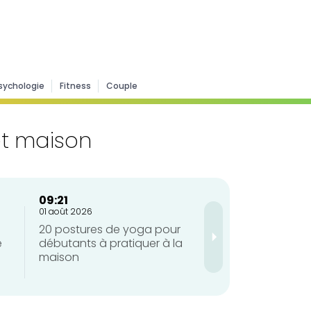
sychologie
Fitness
Couple
et maison
09:21
09:21
01 août 2026
01 août 2026
20 postures de yoga pour
Tabata : quels so
e
débutants à pratiquer à la
avantages de ce
maison
méthode d’entra