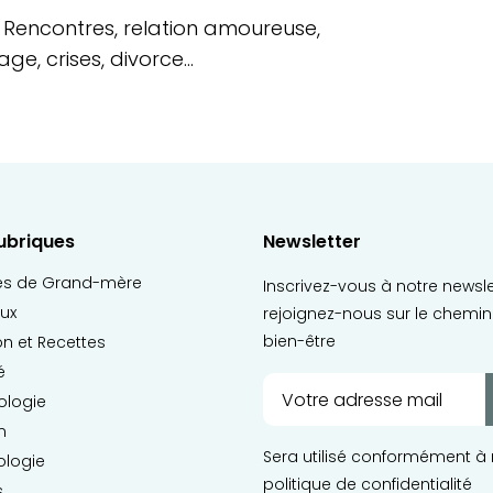
: Rencontres, relation amoureuse,
iage, crises, divorce…
ubriques
Newsletter
es de Grand-mère
Inscrivez-vous à notre newsle
ux
rejoignez-nous sur le chemin
bien-être
ion et Recettes
é
ologie
n
Sera utilisé conformément à 
ologie
politique de confidentialité
s