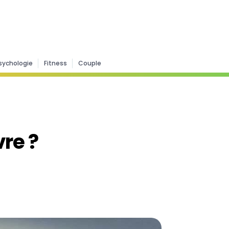
sychologie
Fitness
Couple
re ?