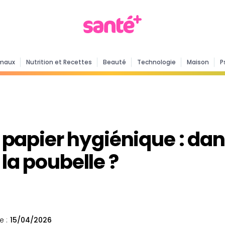
maux
Nutrition et Recettes
Beauté
Technologie
Maison
P
le papier hygiénique : da
 la poubelle ?
e :
15/04/2026