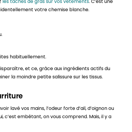
ez
les taches de gras sur vos vêtements
. C’est une
cidentellement votre chemise blanche.
u.
tes habituellement.
isparaître, et ce, grâce aux ingrédients actifs du
iner la moindre petite salissure sur les tissus.
rriture
ir lavé vos mains, l’odeur forte d’ail, d’oignon ou
ui, c’est embêtant, on vous comprend. Mais, il y a