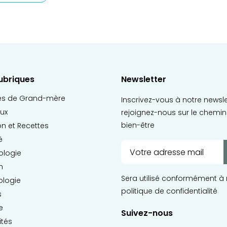
ubriques
Newsletter
es de Grand-mère
Inscrivez-vous à notre newsle
ux
rejoignez-nous sur le chemin
bien-être
ion et Recettes
é
ologie
n
Sera utilisé conformément à 
ologie
politique de confidentialité
s
e
Suivez-nous
ités