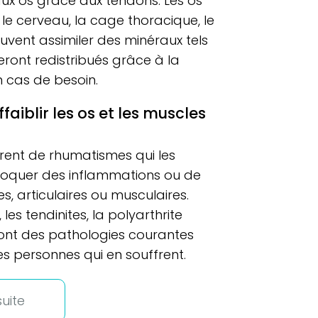
aux os grâce aux tendons. Les os
le cerveau, la cage thoracique, le
euvent assimiler des minéraux tels
eront redistribués grâce à la
n cas de besoin.
aiblir les os et les muscles
frent de rhumatismes qui les
voquer des inflammations ou de
s, articulaires ou musculaires.
 les tendinites, la polyarthrite
sont des pathologies courantes
es personnes qui en souffrent.
suite