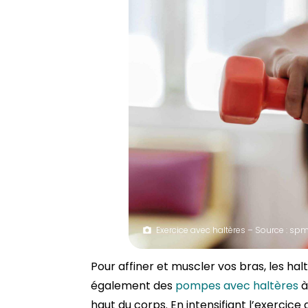
Exercice avec haltères – Source : sp
Pour affiner et muscler vos bras, les halt
également des
pompes avec haltères
à
haut du corps. En intensifiant l’exercice