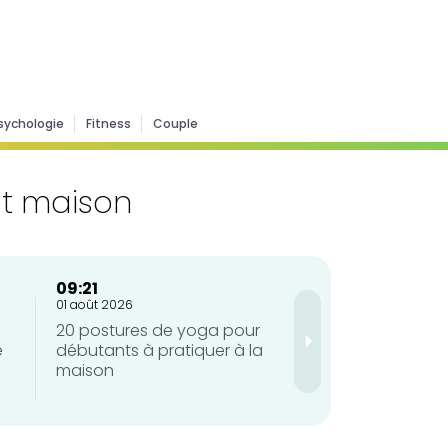
sychologie
Fitness
Couple
et maison
09:21
09:21
01 août 2026
01 août 2026
20 postures de yoga pour
Tabata : quels so
e
débutants à pratiquer à la
avantages de ce
maison
méthode d’entra