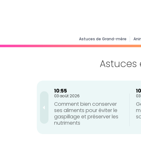
Astuces de Grand-mère
Ani
Astuces 
10:55
1
03 août 2026
03
 pour renforcer
Comment bien conserver
Ge
ses aliments pour éviter le
m
gaspillage et préserver les
so
nutriments