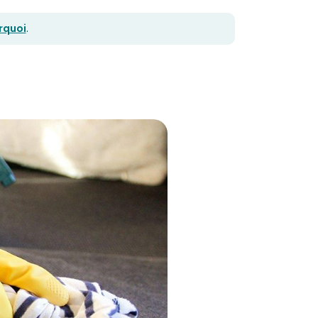
urquoi
.