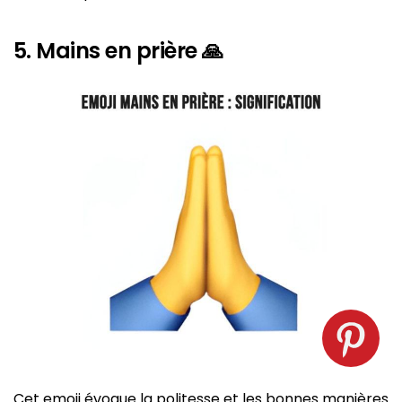
5. Mains en prière 🙏
Emoji main en prière. Source : spm
Cet emoji évoque la politesse et les bonnes manières