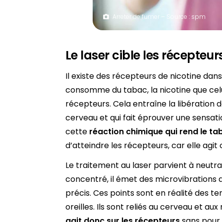
Arreter de fumer – Source : spm
Le laser cible les récepteu
Il existe des récepteurs de nicotine da
consomme du tabac, la nicotine que celu
récepteurs. Cela entraîne la libération 
cerveau et qui fait éprouver une sensation
cette
réaction chimique qui rend le ta
d’atteindre les récepteurs, car elle ag
Le traitement au laser parvient à neutra
concentré, il émet des microvibrations q
précis. Ces points sont en réalité des t
oreilles. Ils sont reliés au cerveau et au
agit donc sur les récepteurs
sans pour 