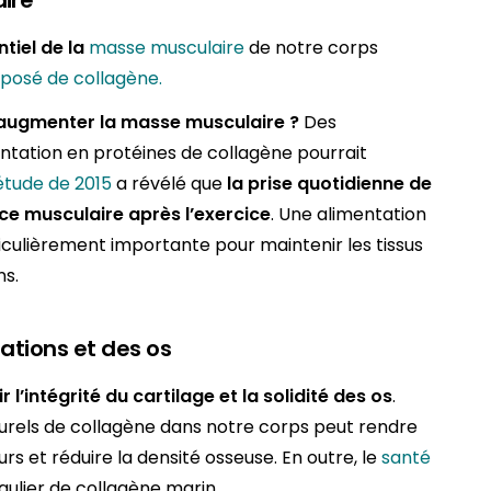
ire
tiel de la
masse musculaire
de notre corps
mposé de collagène.
 augmenter la masse musculaire ?
Des
tation en protéines de collagène pourrait
étude de 2015
a révélé que
la prise quotidienne de
ce musculaire après l’exercice
. Une alimentation
ticulièrement importante pour maintenir les tissus
ns.
lations et des os
 l’intégrité du cartilage et la solidité des os
.
aturels de collagène dans notre corps peut rendre
urs et réduire la densité osseuse. En outre, le
santé
gulier de collagène marin.