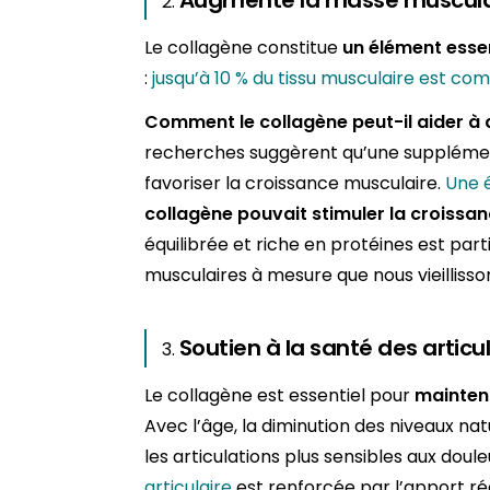
Augmente la masse muscula
Le collagène constitue
un élément essen
:
jusqu’à 10 % du tissu musculaire est co
Comment le collagène peut-il aider à
recherches suggèrent qu’une supplémen
favoriser la croissance musculaire.
Une 
collagène pouvait stimuler la croissan
équilibrée et riche en protéines est par
musculaires à mesure que nous vieillisso
Soutien à la santé des articu
Le collagène est essentiel pour
maintenir
Avec l’âge, la diminution des niveaux n
les articulations plus sensibles aux doule
articulaire
est renforcée par l’apport ré