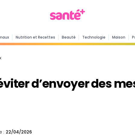
maux
Nutrition et Recettes
Beauté
Technologie
Maison
P
x
 éviter d’envoyer des m
e :
22/04/2026