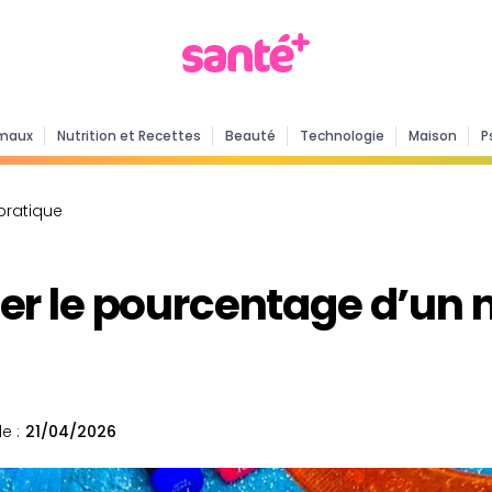
maux
Nutrition et Recettes
Beauté
Technologie
Maison
P
pratique
r le pourcentage d’un 
e :
21/04/2026