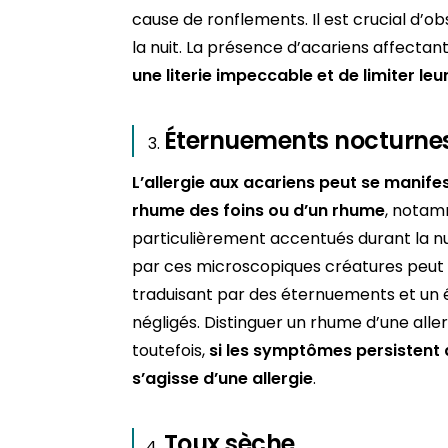
cause de ronflements. Il est crucial d’ob
la nuit. La présence d’acariens affectant
une literie impeccable et de limiter leu
Éternuements nocturne
L’allergie aux acariens peut se manif
rhume des foins ou d’un rhume
, notam
particulièrement accentués durant la nui
par ces microscopiques créatures peut d
traduisant par des éternuements et un 
négligés. Distinguer un rhume d’une alle
toutefois,
si les symptômes persistent a
s’agisse d’une allergie
.
Toux sèche