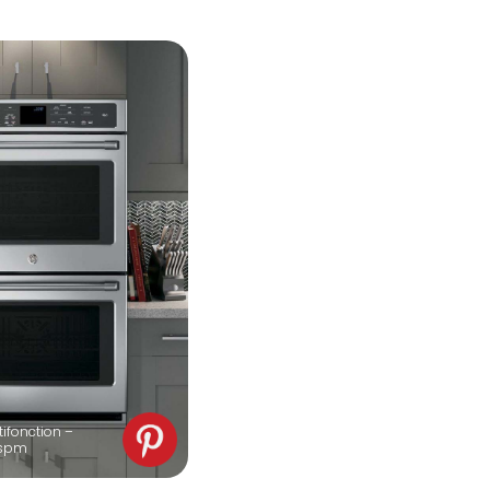
tifonction –
 spm