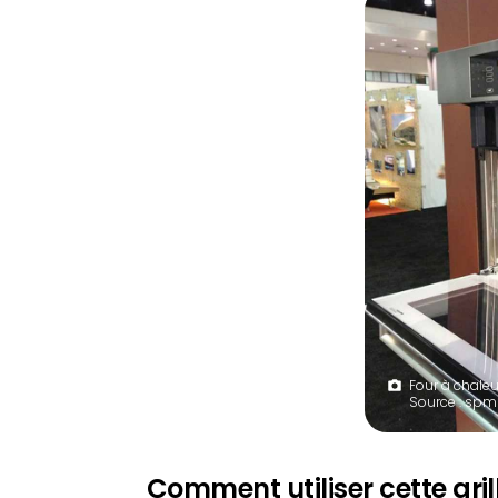
Four à chaleu
Source : spm
Comment utiliser cette grill