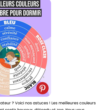
ouleurs de peinture
e pour bien dormir.
teur ? Voici nos astuces ! Les meilleures couleurs
nt sentir heureux, détendu et zen. Nous vous