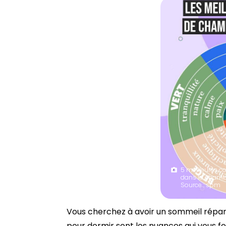
5 meilleures c
dans la chambr
Source : spm
Vous cherchez à avoir un sommeil répara
pour dormir sont les nuances qui vous fo