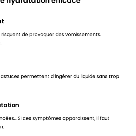
e hydratation efficace
nt
te risquent de provoquer des vomissements.
.
s astuces permettent d’ingérer du liquide sans trop
atation
oncées… Si ces symptômes apparaissent, il faut
n.