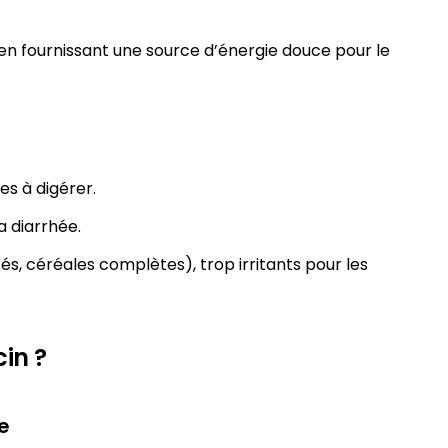
t en fournissant une source d’énergie douce pour le
les à digérer.
a diarrhée.
tés, céréales complètes), trop irritants pour les
in ?
e