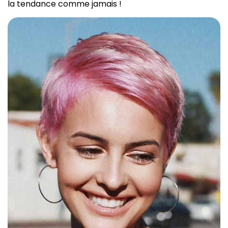
la tendance comme jamais !