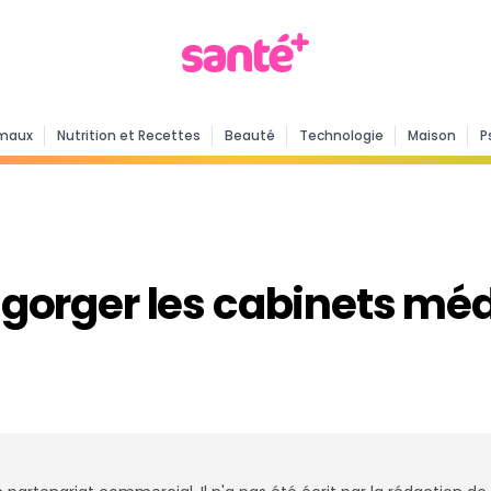
maux
Nutrition et Recettes
Beauté
Technologie
Maison
P
rger les cabinets médi