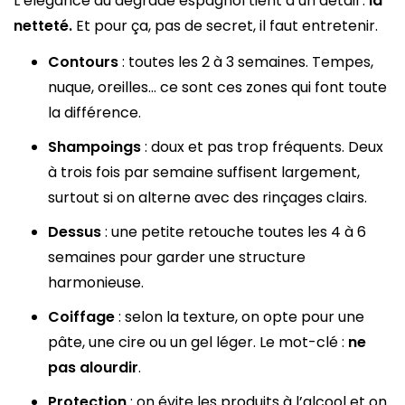
L’élégance du dégradé espagnol tient à un détail :
la
netteté.
Et pour ça, pas de secret, il faut entretenir.
Contours
: toutes les 2 à 3 semaines. Tempes,
nuque, oreilles… ce sont ces zones qui font toute
la différence.
Shampoings
: doux et pas trop fréquents. Deux
à trois fois par semaine suffisent largement,
surtout si on alterne avec des rinçages clairs.
Dessus
: une petite retouche toutes les 4 à 6
semaines pour garder une structure
harmonieuse.
Coiffage
: selon la texture, on opte pour une
pâte, une cire ou un gel léger. Le mot-clé :
ne
pas alourdir
.
Protection
: on évite les produits à l’alcool et on