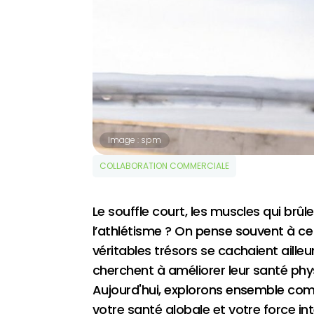
Image : spm
COLLABORATION COMMERCIALE
Le souffle court, les muscles qui brû
l’athlétisme ? On pense souvent à ce s
véritables trésors se cachaient aille
cherchent à améliorer leur santé phys
Aujourd'hui, explorons ensemble comm
votre santé globale et votre force int