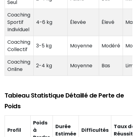
Seul
Coaching
Sportif
4-6 kg
Élevée
Élevé
Max
Individuel
Coaching
3-5 kg
Moyenne
Modéré
Moy
Collectif
Coaching
2-4 kg
Moyenne
Bas
Limi
Online
Tableau Statistique Détaillé de Perte de
Poids
Poids
Durée
Taux de
Profil
à
Difficultés
Estimée
Réussite