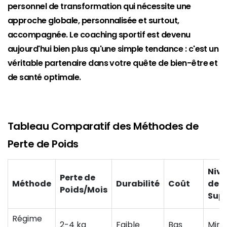
personnel de transformation qui nécessite une
approche globale, personnalisée et surtout,
accompagnée. Le coaching sportif est devenu
aujourd'hui bien plus qu'une simple tendance : c'est un
véritable partenaire dans votre quête de bien-être et
de santé optimale.
Tableau Comparatif des Méthodes de
Perte de Poids
Niv
Perte de
Méthode
Durabilité
Coût
de
Poids/Mois
Sup
Régime
2-4 kg
Faible
Bas
Mini