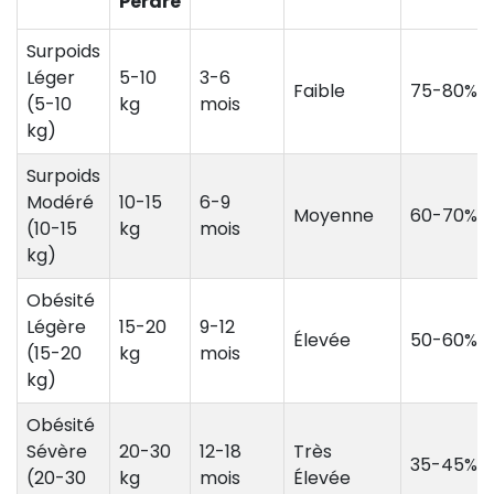
Perdre
Surpoids
Léger
5-10
3-6
Faible
75-80%
(5-10
kg
mois
kg)
Surpoids
Modéré
10-15
6-9
Moyenne
60-70%
(10-15
kg
mois
kg)
Obésité
Légère
15-20
9-12
Élevée
50-60%
(15-20
kg
mois
kg)
Obésité
Sévère
20-30
12-18
Très
35-45%
(20-30
kg
mois
Élevée