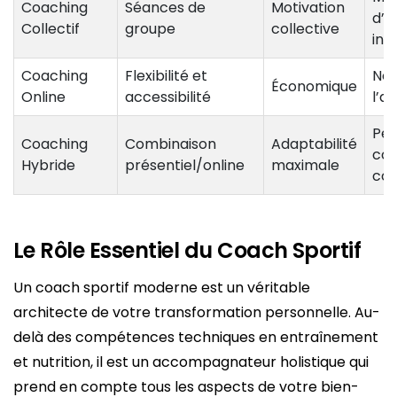
Coaching
Séances de
Motivation
d’a
Collectif
groupe
collective
ind
Coaching
Flexibilité et
Néc
Économique
Online
accessibilité
l’a
Peu
Coaching
Combinaison
Adaptabilité
com
Hybride
présentiel/online
maximale
co
Le Rôle Essentiel du Coach Sportif
Un coach sportif moderne est un véritable
architecte de votre transformation personnelle. Au-
delà des compétences techniques en entraînement
et nutrition, il est un accompagnateur holistique qui
prend en compte tous les aspects de votre bien-