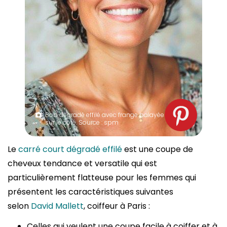
Bob dégradé effilé avec frange balayée
sur le côté. Source : spm
Le
carré court dégradé effilé
est une coupe de
cheveux tendance et versatile qui est
particulièrement flatteuse pour les femmes qui
présentent les caractéristiques suivantes
selon
David Mallett
, coiffeur à Paris :
Celles qui veulent une coupe facile à coiffer et à